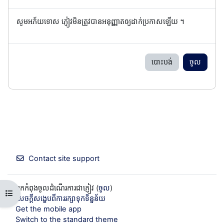
សូមអភ័យទោស ភ្ញៀវមិនត្រូវបានអនុញ្ញាតឲ្យដាក់ប្រកាសឡើយ ។
បោះបង់
ចូល
Contact site support
អ្នកកំពុងចូលដំណើរការជាភ្ញៀវ (
ចូល
)
Open course index
សេចក្តីសង្ខេបពីការរក្សាទុកទិន្នន័យ
Get the mobile app
Switch to the standard theme