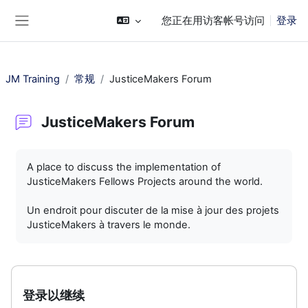
跳到主要内容
您正在用访客帐号访问
登录
停靠面板
JM Training
常规
JusticeMakers Forum
JusticeMakers Forum
完成条件
A place to discuss the implementation of
JusticeMakers Fellows Projects around the world.
Un endroit pour discuter de la mise à jour des projets
JusticeMakers à travers le monde.
登录以继续