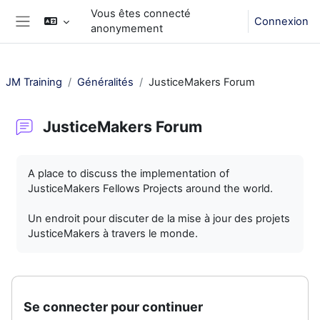
Passer au contenu principal
Vous êtes connecté
Connexion
anonymement
Panneau latéral
JM Training
Généralités
JusticeMakers Forum
JusticeMakers Forum
Conditions d’achèvement
A place to discuss the implementation of
JusticeMakers Fellows Projects around the world.
Un endroit pour discuter de la mise à jour des projets
JusticeMakers à travers le monde.
Se connecter pour continuer