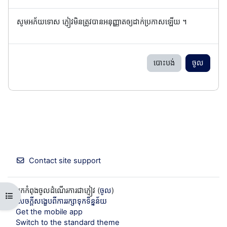
សូមអភ័យទោស ភ្ញៀវមិនត្រូវបានអនុញ្ញាតឲ្យដាក់ប្រកាសឡើយ ។
បោះបង់
ចូល
Contact site support
អ្នកកំពុងចូលដំណើរការជាភ្ញៀវ (
ចូល
)
Open course index
សេចក្តីសង្ខេបពីការរក្សាទុកទិន្នន័យ
Get the mobile app
Switch to the standard theme