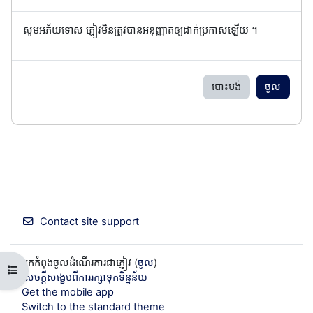
សូមអភ័យទោស ភ្ញៀវមិនត្រូវបានអនុញ្ញាតឲ្យដាក់ប្រកាសឡើយ ។
បោះបង់
ចូល
Contact site support
អ្នកកំពុងចូលដំណើរការជាភ្ញៀវ (
ចូល
)
Open course index
សេចក្តីសង្ខេបពីការរក្សាទុកទិន្នន័យ
Get the mobile app
Switch to the standard theme