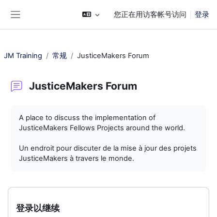
跳到主要内容
您正在用访客帐号访问
登录
停靠面板
JM Training
常规
JusticeMakers Forum
JusticeMakers Forum
完成条件
A place to discuss the implementation of
JusticeMakers Fellows Projects around the world.
Un endroit pour discuter de la mise à jour des projets
JusticeMakers à travers le monde.
登录以继续