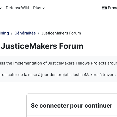
DefenseWiki
Plus
França
ining
Généralités
JusticeMakers Forum
JusticeMakers Forum
chèvement
cuss the implementation of JusticeMakers Fellows Projects arou
 discuter de la mise à jour des projets JusticeMakers à travers
Se connecter pour continuer