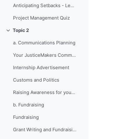
Anticipating Setbacks - Lessons from Previous Fellows
Project Management Quiz
Topic 2
Replier
a. Communications Planning
Your JusticeMakers Communications Intern
Internship Advertisement
Customs and Politics
Raising Awareness for your Project - Lessons from Previous Fellows
b. Fundraising
Fundraising
Grant Writing and Fundraising Guide-sheet