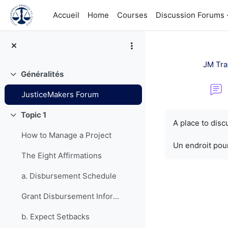
Passer au contenu principal
Accueil
Home
Courses
Discussion Forums
JM Tra
Généralités
Replier
JusticeMakers Forum
Conditions d’a
Topic 1
Replier
A place to dis
How to Manage a Project
Un endroit pour
The Eight Affirmations
a. Disbursement Schedule
Grant Disbursement Information
b. Expect Setbacks