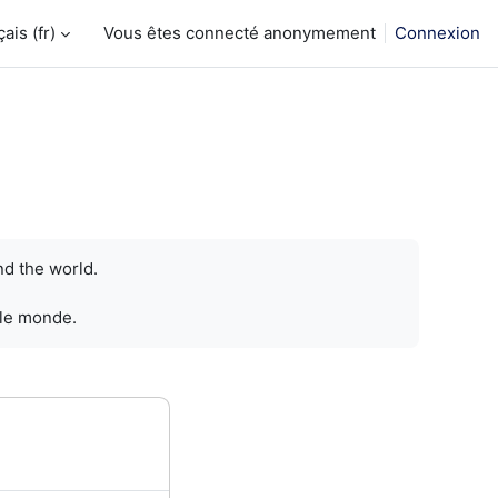
is ‎(fr)‎
Vous êtes connecté anonymement
Connexion
nd the world.
 le monde.