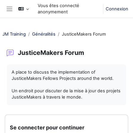
Passer au contenu principal
Vous êtes connecté
Connexion
anonymement
Panneau latéral
JM Training
Généralités
JusticeMakers Forum
JusticeMakers Forum
Conditions d’achèvement
A place to discuss the implementation of
JusticeMakers Fellows Projects around the world.
Un endroit pour discuter de la mise à jour des projets
JusticeMakers à travers le monde.
Se connecter pour continuer