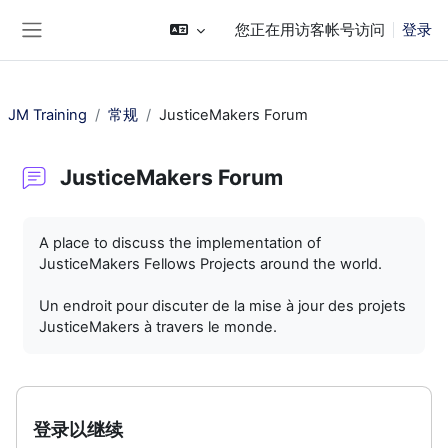
跳到主要内容
您正在用访客帐号访问
登录
停靠面板
JM Training
常规
JusticeMakers Forum
JusticeMakers Forum
完成条件
A place to discuss the implementation of
JusticeMakers Fellows Projects around the world.
Un endroit pour discuter de la mise à jour des projets
JusticeMakers à travers le monde.
登录以继续