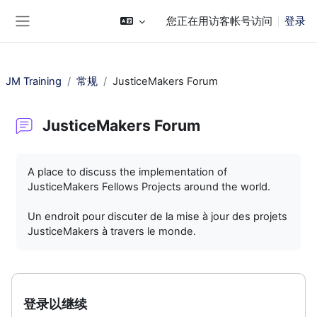
跳到主要内容
您正在用访客帐号访问
登录
停靠面板
JM Training
常规
JusticeMakers Forum
JusticeMakers Forum
完成条件
A place to discuss the implementation of
JusticeMakers Fellows Projects around the world.
Un endroit pour discuter de la mise à jour des projets
JusticeMakers à travers le monde.
登录以继续