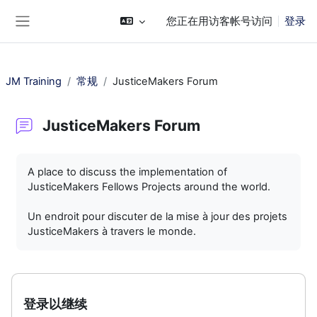
跳到主要内容
您正在用访客帐号访问
登录
停靠面板
JM Training
常规
JusticeMakers Forum
JusticeMakers Forum
完成条件
A place to discuss the implementation of
JusticeMakers Fellows Projects around the world.
Un endroit pour discuter de la mise à jour des projets
JusticeMakers à travers le monde.
登录以继续