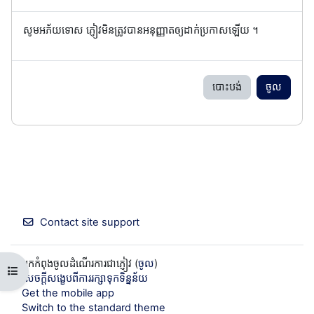
សូមអភ័យទោស ភ្ញៀវមិនត្រូវបានអនុញ្ញាតឲ្យដាក់ប្រកាសឡើយ ។
បោះបង់
ចូល
Contact site support
អ្នកកំពុងចូលដំណើរការជាភ្ញៀវ (
ចូល
)
Open course index
សេចក្តីសង្ខេបពីការរក្សាទុកទិន្នន័យ
Get the mobile app
Switch to the standard theme