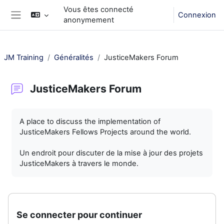
Passer au contenu principal
Vous êtes connecté
Connexion
anonymement
Panneau latéral
JM Training
Généralités
JusticeMakers Forum
JusticeMakers Forum
Conditions d’achèvement
A place to discuss the implementation of
JusticeMakers Fellows Projects around the world.
Un endroit pour discuter de la mise à jour des projets
JusticeMakers à travers le monde.
Se connecter pour continuer