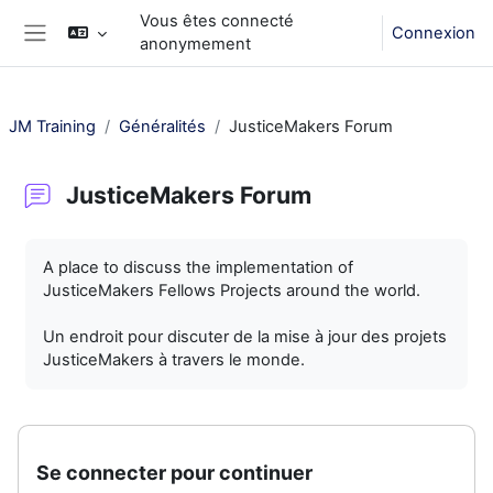
Passer au contenu principal
Vous êtes connecté
Connexion
anonymement
Panneau latéral
JM Training
Généralités
JusticeMakers Forum
JusticeMakers Forum
Conditions d’achèvement
A place to discuss the implementation of
JusticeMakers Fellows Projects around the world.
Un endroit pour discuter de la mise à jour des projets
JusticeMakers à travers le monde.
Se connecter pour continuer