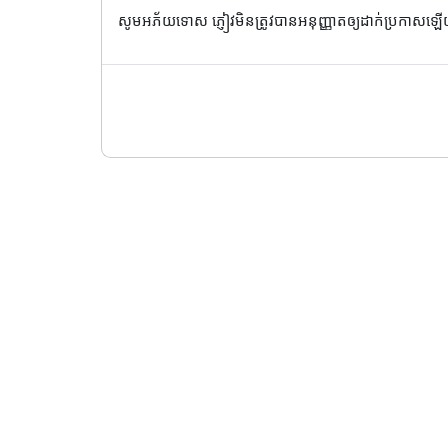
សូមអភ័យទោស ភ្ញៀវមិនត្រូវបានអនុញ្ញាតឲ្យដាក់ប្រកាសឡ