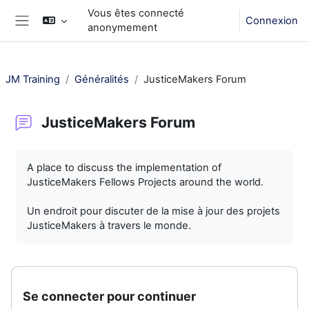
Passer au contenu principal
Vous êtes connecté
Connexion
anonymement
Panneau latéral
JM Training
Généralités
JusticeMakers Forum
JusticeMakers Forum
Conditions d’achèvement
A place to discuss the implementation of
JusticeMakers Fellows Projects around the world.
Un endroit pour discuter de la mise à jour des projets
JusticeMakers à travers le monde.
Se connecter pour continuer