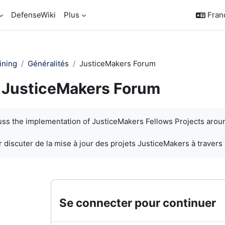
DefenseWiki
Plus
França
ining
Généralités
JusticeMakers Forum
JusticeMakers Forum
chèvement
cuss the implementation of JusticeMakers Fellows Projects arou
 discuter de la mise à jour des projets JusticeMakers à travers
Se connecter pour continuer