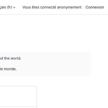
is ‎(fr)‎
Vous êtes connecté anonymement
Connexion
nd the world.
 le monde.