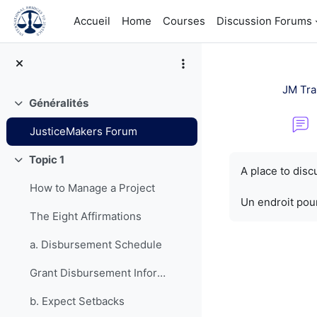
Passer au contenu principal
Accueil
Home
Courses
Discussion Forums
JM Tra
Généralités
Replier
JusticeMakers Forum
Conditions d’a
Topic 1
Replier
A place to dis
How to Manage a Project
Un endroit pour
The Eight Affirmations
a. Disbursement Schedule
Grant Disbursement Information
b. Expect Setbacks