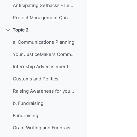
Anticipating Setbacks - Lessons from Previous Fellows
Project Management Quiz
Topic 2
Replier
a. Communications Planning
Your JusticeMakers Communications Intern
Internship Advertisement
Customs and Politics
Raising Awareness for your Project - Lessons from Previous Fellows
b. Fundraising
Fundraising
Grant Writing and Fundraising Guide-sheet