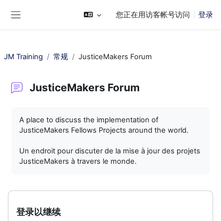
跳到主要内容
您正在用访客帐号访问
登录
停靠面板
JM Training
常规
JusticeMakers Forum
JusticeMakers Forum
完成条件
A place to discuss the implementation of
JusticeMakers Fellows Projects around the world.
Un endroit pour discuter de la mise à jour des projets
JusticeMakers à travers le monde.
登录以继续