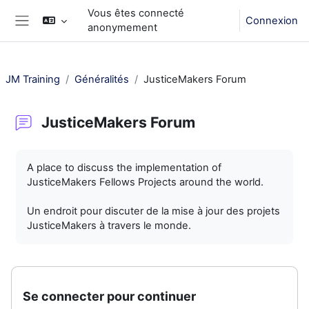
Passer au contenu principal
Vous êtes connecté
Connexion
anonymement
Panneau latéral
JM Training
Généralités
JusticeMakers Forum
JusticeMakers Forum
Conditions d’achèvement
A place to discuss the implementation of
JusticeMakers Fellows Projects around the world.
Un endroit pour discuter de la mise à jour des projets
JusticeMakers à travers le monde.
Se connecter pour continuer