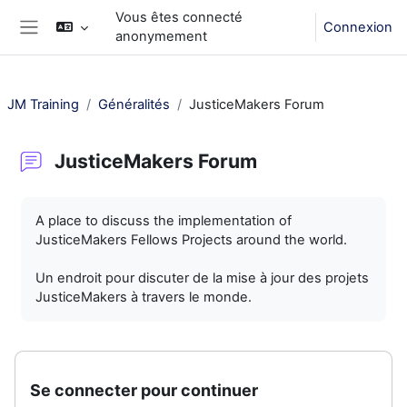
Passer au contenu principal
Vous êtes connecté
Connexion
anonymement
Panneau latéral
JM Training
Généralités
JusticeMakers Forum
JusticeMakers Forum
Conditions d’achèvement
A place to discuss the implementation of
JusticeMakers Fellows Projects around the world.
Un endroit pour discuter de la mise à jour des projets
JusticeMakers à travers le monde.
Se connecter pour continuer