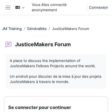
Passer au contenu principal
Vous êtes connecté
Connexion
anonymement
Panneau latéral
JM Training
Généralités
JusticeMakers Forum
JusticeMakers Forum
Conditions d’achèvement
A place to discuss the implementation of
JusticeMakers Fellows Projects around the world.
Un endroit pour discuter de la mise à jour des projets
JusticeMakers à travers le monde.
Se connecter pour continuer