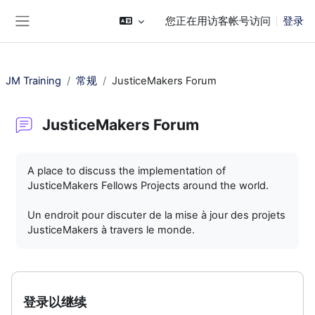
跳到主要内容
您正在用访客帐号访问
登录
停靠面板
JM Training
常规
JusticeMakers Forum
JusticeMakers Forum
完成条件
A place to discuss the implementation of
JusticeMakers Fellows Projects around the world.
Un endroit pour discuter de la mise à jour des projets
JusticeMakers à travers le monde.
登录以继续