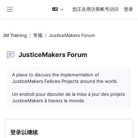
跳到主要内容
您正在用访客帐号访问
登录
停靠面板
JM Training
常规
JusticeMakers Forum
JusticeMakers Forum
完成条件
A place to discuss the implementation of
JusticeMakers Fellows Projects around the world.
Un endroit pour discuter de la mise à jour des projets
JusticeMakers à travers le monde.
登录以继续