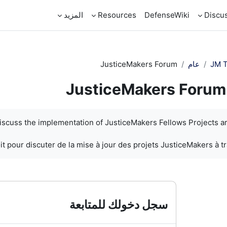
Discu
DefenseWiki
Resources
المزيد
JM T
عام
JusticeMakers Forum
JusticeMakers Forum
discuss the implementation of JusticeMakers Fellows Projects a
t pour discuter de la mise à jour des projets JusticeMakers à t
سجل دخولك للمتابعة