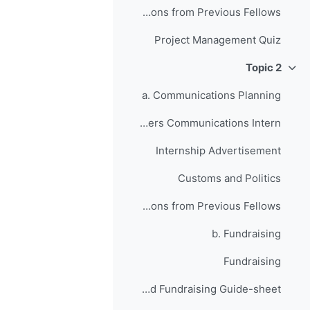
Anticipating Setbacks - Lessons from Previous Fellows
Project Management Quiz
Topic 2
طي
a. Communications Planning
Your JusticeMakers Communications Intern
Internship Advertisement
Customs and Politics
Raising Awareness for your Project - Lessons from Previous Fellows
b. Fundraising
Fundraising
Grant Writing and Fundraising Guide-sheet