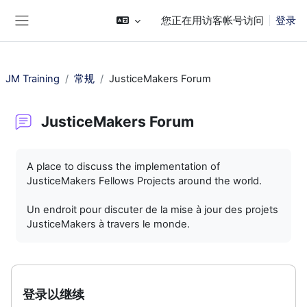
跳到主要内容
您正在用访客帐号访问
登录
停靠面板
JM Training
常规
JusticeMakers Forum
JusticeMakers Forum
完成条件
A place to discuss the implementation of
JusticeMakers Fellows Projects around the world.
Un endroit pour discuter de la mise à jour des projets
JusticeMakers à travers le monde.
登录以继续