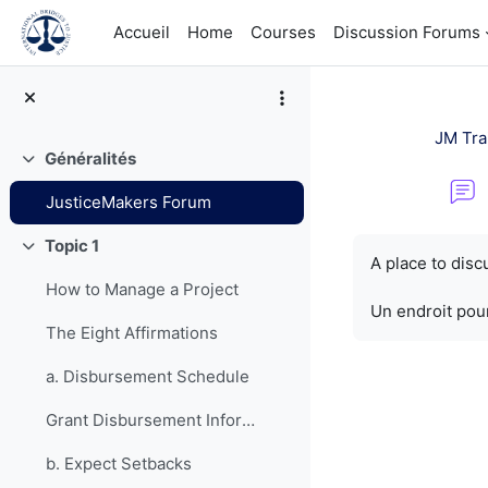
Passer au contenu principal
Accueil
Home
Courses
Discussion Forums
JM Tra
Généralités
Replier
JusticeMakers Forum
Conditions d’a
Topic 1
Replier
A place to dis
How to Manage a Project
Un endroit pour
The Eight Affirmations
a. Disbursement Schedule
Grant Disbursement Information
b. Expect Setbacks