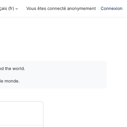
is ‎(fr)‎
Vous êtes connecté anonymement
Connexion
nd the world.
 le monde.