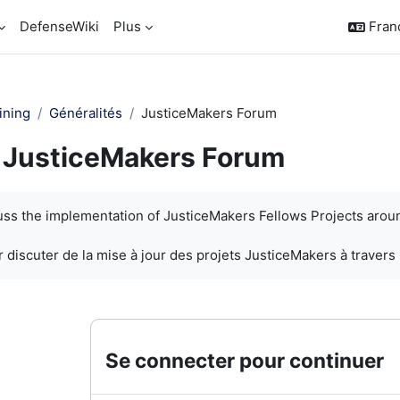
DefenseWiki
Plus
França
ining
Généralités
JusticeMakers Forum
JusticeMakers Forum
chèvement
cuss the implementation of JusticeMakers Fellows Projects arou
 discuter de la mise à jour des projets JusticeMakers à travers
Se connecter pour continuer