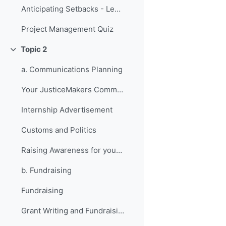
Anticipating Setbacks - Lessons from Previous Fellows
Project Management Quiz
Topic 2
Replier
a. Communications Planning
Your JusticeMakers Communications Intern
Internship Advertisement
Customs and Politics
Raising Awareness for your Project - Lessons from Previous Fellows
b. Fundraising
Fundraising
Grant Writing and Fundraising Guide-sheet