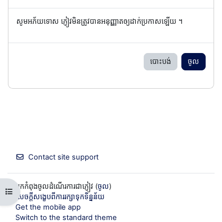
សូមអភ័យទោស ភ្ញៀវមិនត្រូវបានអនុញ្ញាតឲ្យដាក់ប្រកាសឡើយ ។
បោះបង់
ចូល
Contact site support
អ្នកកំពុងចូលដំណើរការជាភ្ញៀវ (
ចូល
)
Open course index
សេចក្តីសង្ខេបពីការរក្សាទុកទិន្នន័យ
Get the mobile app
Switch to the standard theme