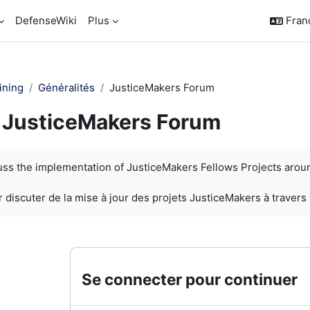
DefenseWiki
Plus
França
ining
Généralités
JusticeMakers Forum
JusticeMakers Forum
chèvement
cuss the implementation of JusticeMakers Fellows Projects arou
 discuter de la mise à jour des projets JusticeMakers à travers
Se connecter pour continuer