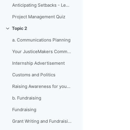
Anticipating Setbacks - Lessons from Previous Fellows
Project Management Quiz
Topic 2
Replier
a. Communications Planning
Your JusticeMakers Communications Intern
Internship Advertisement
Customs and Politics
Raising Awareness for your Project - Lessons from Previous Fellows
b. Fundraising
Fundraising
Grant Writing and Fundraising Guide-sheet