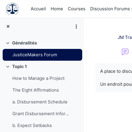
Passer au contenu principal
Accueil
Home
Courses
Discussion Forums
JM Tra
Généralités
Replier
JusticeMakers Forum
Conditions d’a
Topic 1
Replier
A place to dis
How to Manage a Project
Un endroit pour
The Eight Affirmations
a. Disbursement Schedule
Grant Disbursement Information
b. Expect Setbacks