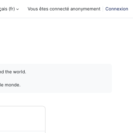
is ‎(fr)‎
Vous êtes connecté anonymement
Connexion
nd the world.
 le monde.