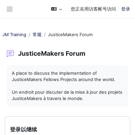
跳到主要内容
您正在用访客帐号访问
登录
停靠面板
JM Training
常规
JusticeMakers Forum
JusticeMakers Forum
完成条件
A place to discuss the implementation of
JusticeMakers Fellows Projects around the world.
Un endroit pour discuter de la mise à jour des projets
JusticeMakers à travers le monde.
登录以继续