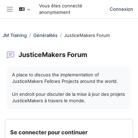
Passer au contenu principal
Vous êtes connecté
Connexion
anonymement
Panneau latéral
JM Training
Généralités
JusticeMakers Forum
JusticeMakers Forum
Conditions d’achèvement
A place to discuss the implementation of
JusticeMakers Fellows Projects around the world.
Un endroit pour discuter de la mise à jour des projets
JusticeMakers à travers le monde.
Se connecter pour continuer