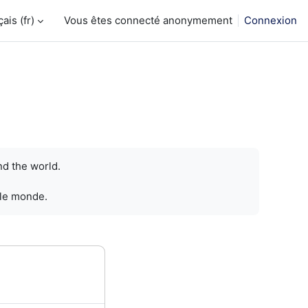
is ‎(fr)‎
Vous êtes connecté anonymement
Connexion
nd the world.
 le monde.