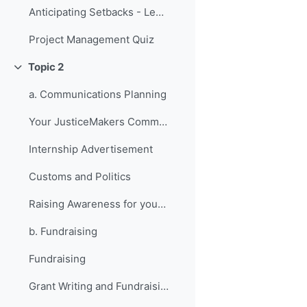
Anticipating Setbacks - Lessons from Previous Fellows
Project Management Quiz
Topic 2
Replier
a. Communications Planning
Your JusticeMakers Communications Intern
Internship Advertisement
Customs and Politics
Raising Awareness for your Project - Lessons from Previous Fellows
b. Fundraising
Fundraising
Grant Writing and Fundraising Guide-sheet