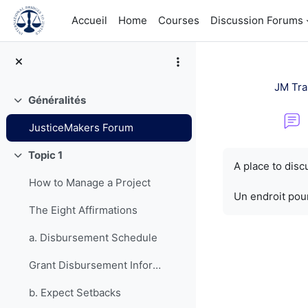
Passer au contenu principal
Accueil
Home
Courses
Discussion Forums
JM Tra
Généralités
Replier
JusticeMakers Forum
Conditions d’a
Topic 1
Replier
A place to dis
How to Manage a Project
Un endroit pour
The Eight Affirmations
a. Disbursement Schedule
Grant Disbursement Information
b. Expect Setbacks