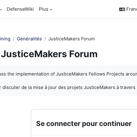
DefenseWiki
Plus
França
ining
Généralités
JusticeMakers Forum
JusticeMakers Forum
chèvement
cuss the implementation of JusticeMakers Fellows Projects arou
 discuter de la mise à jour des projets JusticeMakers à travers
Se connecter pour continuer