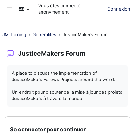
Passer au contenu principal
Vous êtes connecté
Connexion
anonymement
Panneau latéral
JM Training
Généralités
JusticeMakers Forum
JusticeMakers Forum
Conditions d’achèvement
A place to discuss the implementation of
JusticeMakers Fellows Projects around the world.
Un endroit pour discuter de la mise à jour des projets
JusticeMakers à travers le monde.
Se connecter pour continuer