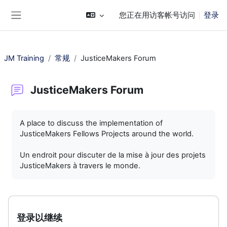
跳到主要内容
您正在用访客帐号访问
登录
停靠面板
JM Training
常规
JusticeMakers Forum
JusticeMakers Forum
完成条件
A place to discuss the implementation of
JusticeMakers Fellows Projects around the world.
Un endroit pour discuter de la mise à jour des projets
JusticeMakers à travers le monde.
登录以继续