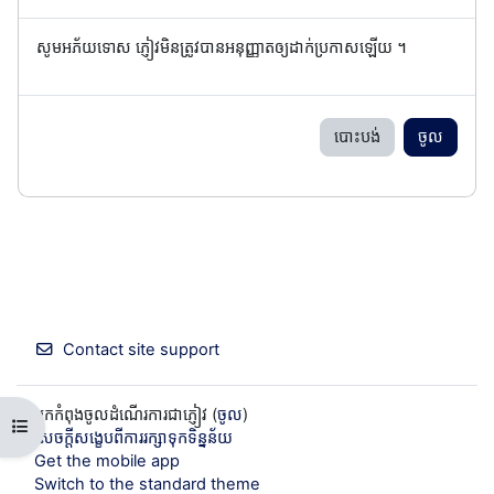
សូមអភ័យទោស ភ្ញៀវមិនត្រូវបានអនុញ្ញាតឲ្យដាក់ប្រកាសឡើយ ។
បោះបង់
ចូល
Contact site support
អ្នកកំពុងចូលដំណើរការជាភ្ញៀវ (
ចូល
)
Open course index
សេចក្តីសង្ខេបពីការរក្សាទុកទិន្នន័យ
Get the mobile app
Switch to the standard theme