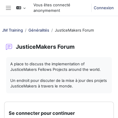
Passer au contenu principal
Vous êtes connecté
Connexion
anonymement
Panneau latéral
JM Training
Généralités
JusticeMakers Forum
JusticeMakers Forum
Conditions d’achèvement
A place to discuss the implementation of
JusticeMakers Fellows Projects around the world.
Un endroit pour discuter de la mise à jour des projets
JusticeMakers à travers le monde.
Se connecter pour continuer