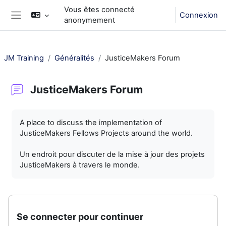
Passer au contenu principal
Vous êtes connecté
Connexion
anonymement
Panneau latéral
JM Training
Généralités
JusticeMakers Forum
JusticeMakers Forum
Conditions d’achèvement
A place to discuss the implementation of
JusticeMakers Fellows Projects around the world.
Un endroit pour discuter de la mise à jour des projets
JusticeMakers à travers le monde.
Se connecter pour continuer