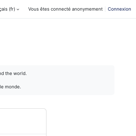
is ‎(fr)‎
Vous êtes connecté anonymement
Connexion
nd the world.
 le monde.