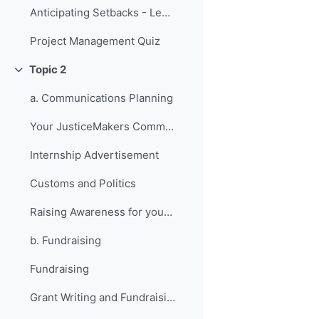
Anticipating Setbacks - Lessons from Previous Fellows
Project Management Quiz
Topic 2
Replier
a. Communications Planning
Your JusticeMakers Communications Intern
Internship Advertisement
Customs and Politics
Raising Awareness for your Project - Lessons from Previous Fellows
b. Fundraising
Fundraising
Grant Writing and Fundraising Guide-sheet