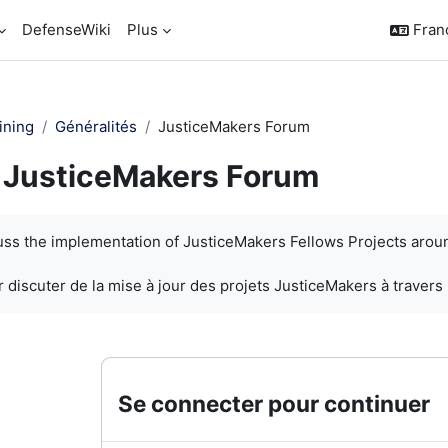
DefenseWiki
Plus
França
ining
Généralités
JusticeMakers Forum
JusticeMakers Forum
chèvement
cuss the implementation of JusticeMakers Fellows Projects arou
 discuter de la mise à jour des projets JusticeMakers à travers
Se connecter pour continuer