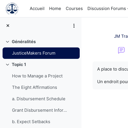
Passer au contenu principal
Accueil
Home
Courses
Discussion Forums
JM Tra
Généralités
Replier
JusticeMakers Forum
Conditions d’a
Topic 1
Replier
A place to dis
How to Manage a Project
Un endroit pour
The Eight Affirmations
a. Disbursement Schedule
Grant Disbursement Information
b. Expect Setbacks