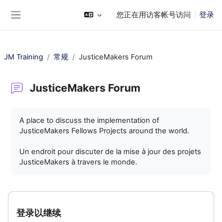
跳到主要内容
您正在用访客帐号访问
登录
停靠面板
JM Training
常规
JusticeMakers Forum
JusticeMakers Forum
完成条件
A place to discuss the implementation of
JusticeMakers Fellows Projects around the world.
Un endroit pour discuter de la mise à jour des projets
JusticeMakers à travers le monde.
登录以继续