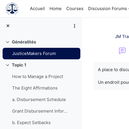
Passer au contenu principal
Accueil
Home
Courses
Discussion Forums
JM Tra
Généralités
Replier
JusticeMakers Forum
Conditions d’a
Topic 1
Replier
A place to dis
How to Manage a Project
Un endroit pour
The Eight Affirmations
a. Disbursement Schedule
Grant Disbursement Information
b. Expect Setbacks