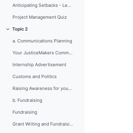
Anticipating Setbacks - Lessons from Previous Fellows
Project Management Quiz
Topic 2
Replier
a. Communications Planning
Your JusticeMakers Communications Intern
Internship Advertisement
Customs and Politics
Raising Awareness for your Project - Lessons from Previous Fellows
b. Fundraising
Fundraising
Grant Writing and Fundraising Guide-sheet