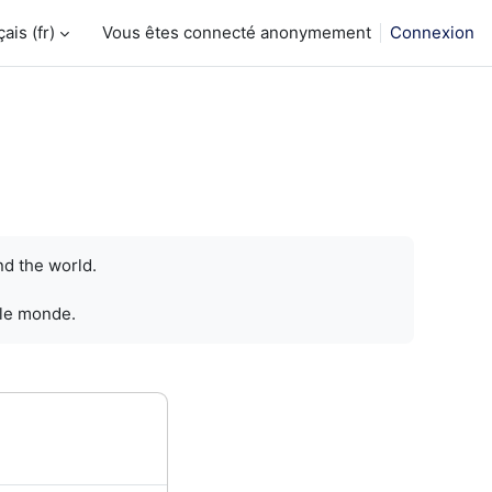
is ‎(fr)‎
Vous êtes connecté anonymement
Connexion
nd the world.
 le monde.