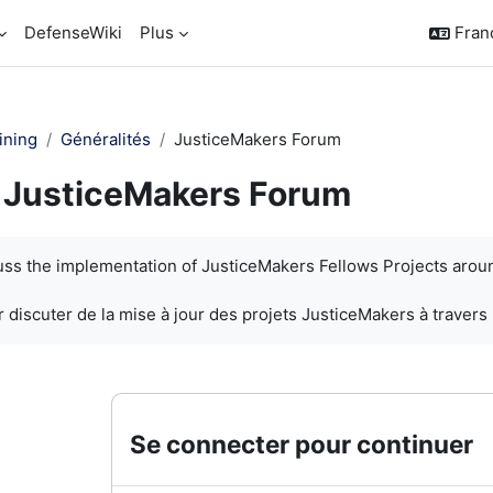
DefenseWiki
Plus
França
ining
Généralités
JusticeMakers Forum
JusticeMakers Forum
chèvement
cuss the implementation of JusticeMakers Fellows Projects arou
 discuter de la mise à jour des projets JusticeMakers à travers
Se connecter pour continuer