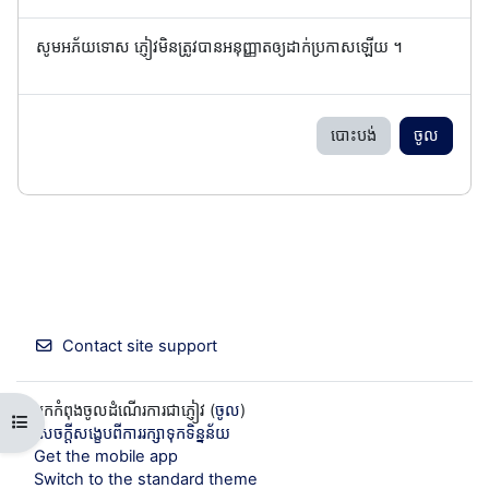
សូមអភ័យទោស ភ្ញៀវមិនត្រូវបានអនុញ្ញាតឲ្យដាក់ប្រកាសឡើយ ។
បោះបង់
ចូល
Contact site support
អ្នកកំពុងចូលដំណើរការជាភ្ញៀវ (
ចូល
)
Open course index
សេចក្តីសង្ខេបពីការរក្សាទុកទិន្នន័យ
Get the mobile app
Switch to the standard theme