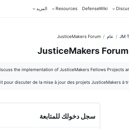
Discu
DefenseWiki
Resources
المزيد
JM T
عام
JusticeMakers Forum
JusticeMakers Forum
discuss the implementation of JusticeMakers Fellows Projects a
t pour discuter de la mise à jour des projets JusticeMakers à t
سجل دخولك للمتابعة