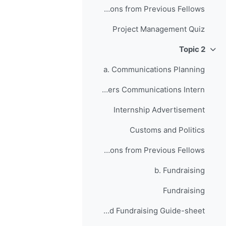
Anticipating Setbacks - Lessons from Previous Fellows
Project Management Quiz
Topic 2
طي
a. Communications Planning
Your JusticeMakers Communications Intern
Internship Advertisement
Customs and Politics
Raising Awareness for your Project - Lessons from Previous Fellows
b. Fundraising
Fundraising
Grant Writing and Fundraising Guide-sheet