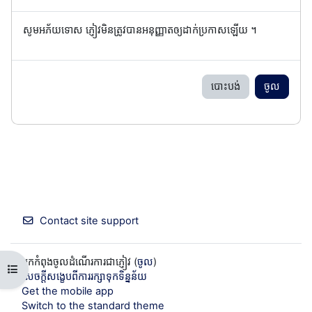
សូមអភ័យទោស ភ្ញៀវមិនត្រូវបានអនុញ្ញាតឲ្យដាក់ប្រកាសឡើយ ។
បោះបង់
ចូល
Contact site support
អ្នកកំពុងចូលដំណើរការជាភ្ញៀវ (
ចូល
)
Open course index
សេចក្តីសង្ខេបពីការរក្សាទុកទិន្នន័យ
Get the mobile app
Switch to the standard theme