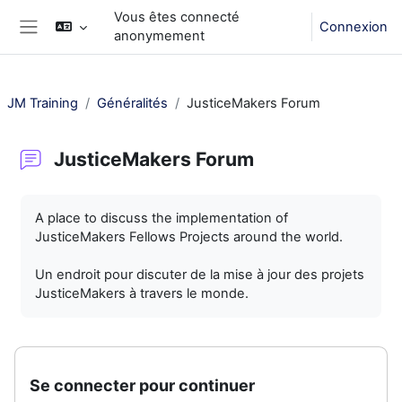
Passer au contenu principal
Vous êtes connecté
Connexion
anonymement
Panneau latéral
JM Training
Généralités
JusticeMakers Forum
JusticeMakers Forum
Conditions d’achèvement
A place to discuss the implementation of
JusticeMakers Fellows Projects around the world.
Un endroit pour discuter de la mise à jour des projets
JusticeMakers à travers le monde.
Se connecter pour continuer