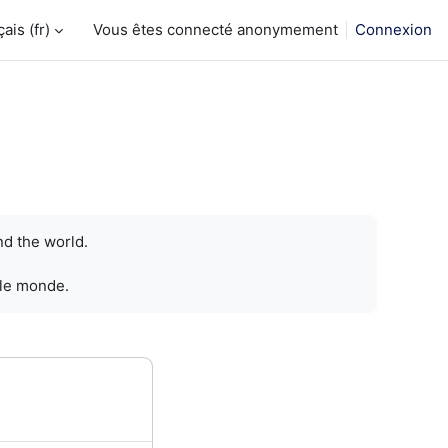
is ‎(fr)‎
Vous êtes connecté anonymement
Connexion
nd the world.
 le monde.