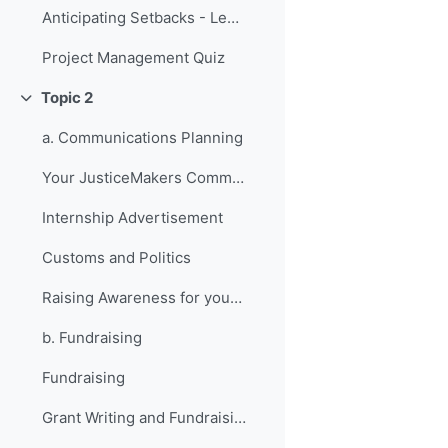
Anticipating Setbacks - Lessons from Previous Fellows
Project Management Quiz
Topic 2
Replier
a. Communications Planning
Your JusticeMakers Communications Intern
Internship Advertisement
Customs and Politics
Raising Awareness for your Project - Lessons from Previous Fellows
b. Fundraising
Fundraising
Grant Writing and Fundraising Guide-sheet