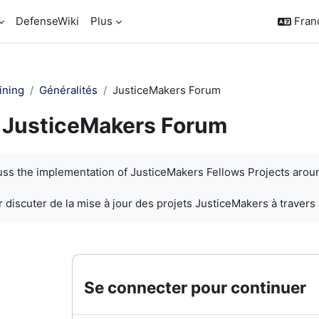
DefenseWiki
Plus
França
ining
Généralités
JusticeMakers Forum
JusticeMakers Forum
chèvement
cuss the implementation of JusticeMakers Fellows Projects arou
 discuter de la mise à jour des projets JusticeMakers à travers
Se connecter pour continuer