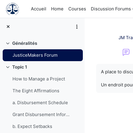
Passer au contenu principal
Accueil
Home
Courses
Discussion Forums
JM Tra
Généralités
Replier
JusticeMakers Forum
Conditions d’a
Topic 1
Replier
A place to dis
How to Manage a Project
Un endroit pour
The Eight Affirmations
a. Disbursement Schedule
Grant Disbursement Information
b. Expect Setbacks