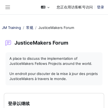
跳到主要内容
您正在用访客帐号访问
登录
停靠面板
JM Training
常规
JusticeMakers Forum
JusticeMakers Forum
完成条件
A place to discuss the implementation of
JusticeMakers Fellows Projects around the world.
Un endroit pour discuter de la mise à jour des projets
JusticeMakers à travers le monde.
登录以继续