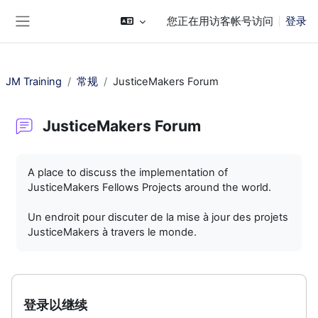
跳到主要内容
您正在用访客帐号访问
登录
停靠面板
JM Training
常规
JusticeMakers Forum
JusticeMakers Forum
完成条件
A place to discuss the implementation of
JusticeMakers Fellows Projects around the world.
Un endroit pour discuter de la mise à jour des projets
JusticeMakers à travers le monde.
登录以继续