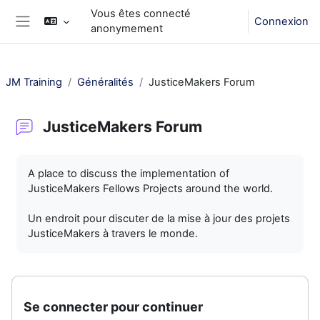
Passer au contenu principal
Vous êtes connecté
Connexion
anonymement
Panneau latéral
JM Training
Généralités
JusticeMakers Forum
JusticeMakers Forum
Conditions d’achèvement
A place to discuss the implementation of
JusticeMakers Fellows Projects around the world.
Un endroit pour discuter de la mise à jour des projets
JusticeMakers à travers le monde.
Se connecter pour continuer