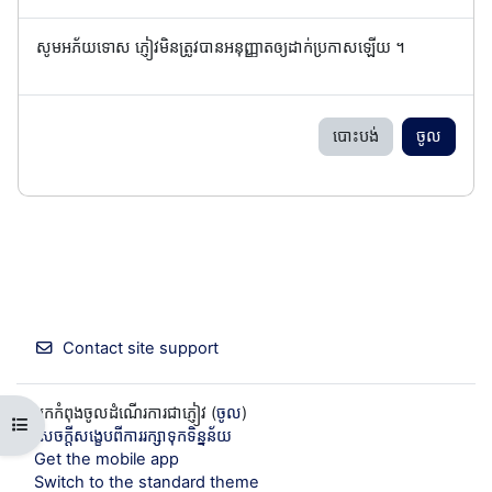
សូមអភ័យទោស ភ្ញៀវមិនត្រូវបានអនុញ្ញាតឲ្យដាក់ប្រកាសឡើយ ។
បោះបង់
ចូល
Contact site support
អ្នកកំពុងចូលដំណើរការជាភ្ញៀវ (
ចូល
)
Open course index
សេចក្តីសង្ខេបពីការរក្សាទុកទិន្នន័យ
Get the mobile app
Switch to the standard theme