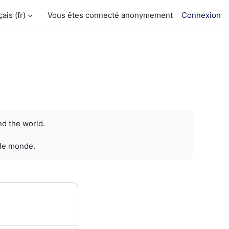
is ‎(fr)‎
Vous êtes connecté anonymement
Connexion
nd the world.
 le monde.