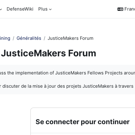
DefenseWiki
Plus
França
ining
Généralités
JusticeMakers Forum
JusticeMakers Forum
chèvement
cuss the implementation of JusticeMakers Fellows Projects arou
 discuter de la mise à jour des projets JusticeMakers à travers
Se connecter pour continuer