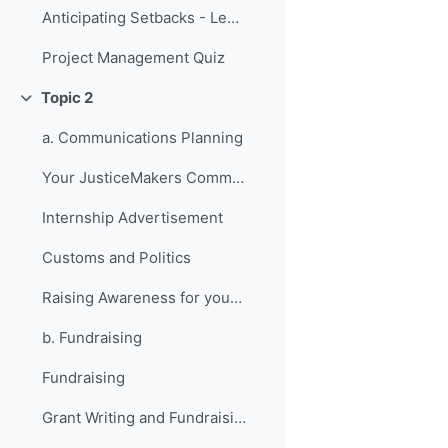
Anticipating Setbacks - Lessons from Previous Fellows
Project Management Quiz
Topic 2
Replier
a. Communications Planning
Your JusticeMakers Communications Intern
Internship Advertisement
Customs and Politics
Raising Awareness for your Project - Lessons from Previous Fellows
b. Fundraising
Fundraising
Grant Writing and Fundraising Guide-sheet