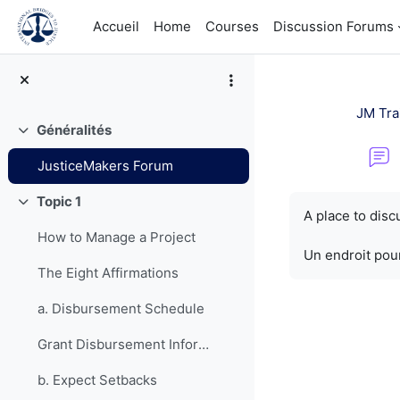
Passer au contenu principal
Accueil
Home
Courses
Discussion Forums
JM Tra
Généralités
Replier
JusticeMakers Forum
Conditions d’a
Topic 1
Replier
A place to dis
How to Manage a Project
Un endroit pour
The Eight Affirmations
a. Disbursement Schedule
Grant Disbursement Information
b. Expect Setbacks