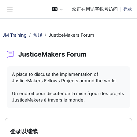
跳到主要内容
您正在用访客帐号访问
登录
停靠面板
JM Training
常规
JusticeMakers Forum
JusticeMakers Forum
完成条件
A place to discuss the implementation of
JusticeMakers Fellows Projects around the world.
Un endroit pour discuter de la mise à jour des projets
JusticeMakers à travers le monde.
登录以继续